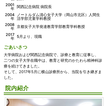
2001
関西記念病院 病院長
年
2004
ノートルダム清心女子大学（岡山市北区）人間生
年
活学部児童学科教授
2008
京都女子大学発達教育学部教育学科教授
年
2017
5月より、現職
年
ごあいさつ
大学病院および関西記念病院で、診療と教育に従事し、
二つの女子大学在職中は、教育と研究のかたわら精神科診
療を続けてきました。
そして、2017年5月に横山診療所から、当院を引き継ぎま
した。
院内紹介