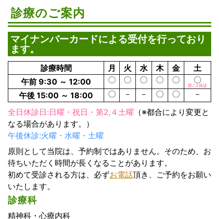
診療のご案内
マイナンバーカードによる受付を行っており
ます。
診療時間
月
火
水
木
金
土
〇
〇
〇
〇
〇
〇
午前 9:30 ～ 12:00
第2,4休診
〇
－
－
〇
〇
－
午後 15:00 ～ 18:00
全日休診日:日曜・祝日・第2,４土曜
（※都合により変更と
なる場合があります。）
午後休診:火曜・水曜・土曜
原則として当院は、予約制ではありません。そのため、お
待ちいただく時間が長くなることがあります。
初めて受診される方は、必ず
お電話
頂き、ご予約をお願い
いたします。
診療科
精神科・心療内科