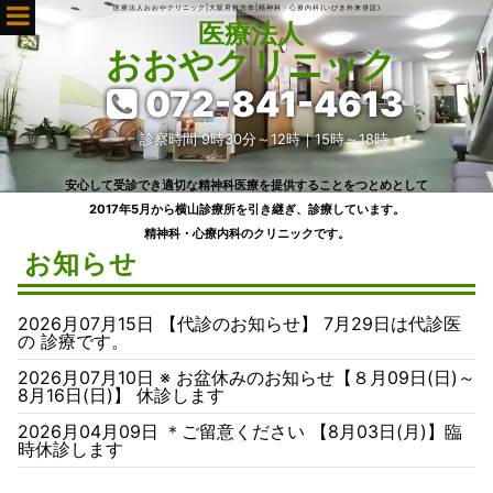
医療法人おおやクリニック|大阪府枚方市|精神科・心療内科(いびき外来併設)
医療法人
おおやクリニック
072-841-4613
診察時間 9時30分～12時
｜15時～18時
安心して受診でき適切な精神科医療を提供することをつとめとして
2017年5月から横山診療所を引き継ぎ、診療しています。
精神科・心療内科のクリニックです。
お知らせ
2026月07月15日 【代診のお知らせ】 7月29日は代診医
の 診療です。
2026月07月10日 ※ お盆休みのお知らせ【８月09日(日)～
8月16日(日)】 休診します
2026月04月09日 ＊ご留意ください 【8月03日(月)】臨
時休診します